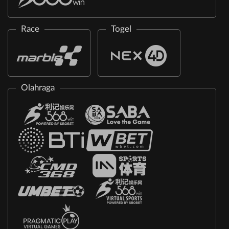
Race
Togel
Olahraga