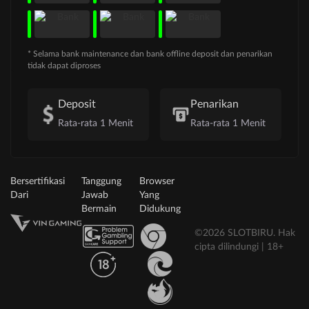
* Selama bank maintenance dan bank offline deposit dan penarikan
tidak dapat diproses
Deposit
Penarikan
Rata-rata 1 Menit
Rata-rata 1 Menit
Bersertifikasi
Tanggung
Browser
Dari
Jawab
Yang
Bermain
Didukung
©2026 SLOTBIRU. Hak
cipta dilindungi | 18+