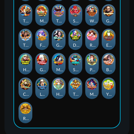
Thor vs Loki
Mahjong Gold 3
TRICK OR TREAT
Sushi Match
Wilderness Hunting
Gaogashou
Three Kingdoms
Fighting Academy
Gumiho
DR. Crazy
Run Date
Egypt Gods
Halloween Horror
Ghost Zombie
Mutation fish
Star Cruise
Prehistoric Park
Beer Carnival
Cat VS Mouse
Lovecraft's Legacy
Happy Fruit Stand
THOR
Magic House
Yuanbao Mahjong2
Ragnarok Odin