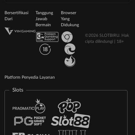
Bersertifikasi
Tanggung
Browser
Dari
Jawab
Yang
Bermain
Didukung
©2026 SLOTBIRU. Hak
cipta dilindungi | 18+
Platform Penyedia Layanan
Slots