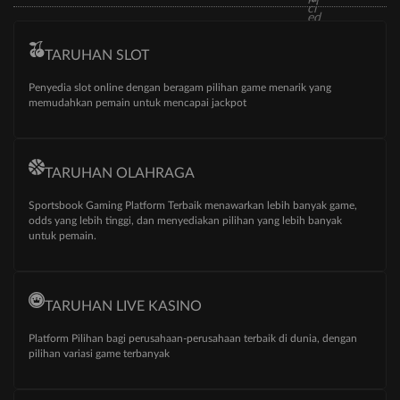
TARUHAN SLOT
Penyedia slot online dengan beragam pilihan game menarik yang
memudahkan pemain untuk mencapai jackpot
TARUHAN OLAHRAGA
Sportsbook Gaming Platform Terbaik menawarkan lebih banyak game,
odds yang lebih tinggi, dan menyediakan pilihan yang lebih banyak
untuk pemain.
TARUHAN LIVE KASINO
Platform Pilihan bagi perusahaan-perusahaan terbaik di dunia, dengan
pilihan variasi game terbanyak