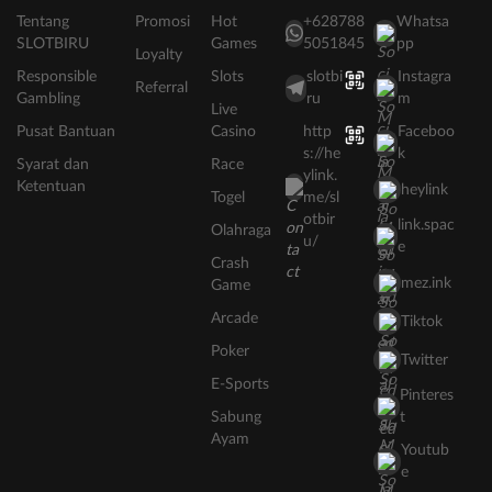
Tentang
Promosi
Hot
+628788
Whatsa
SLOTBIRU
Games
5051845
pp
Loyalty
Responsible
Slots
slotbi
Instagra
Referral
Gambling
ru
m
Live
Pusat Bantuan
Casino
http
Faceboo
s://he
k
Syarat dan
Race
ylink.
Ketentuan
heylink
Togel
me/sl
otbir
link.spac
Olahraga
u/
e
Crash
mez.ink
Game
Arcade
Tiktok
Poker
Twitter
E-Sports
Pinteres
Sabung
t
Ayam
Youtub
e