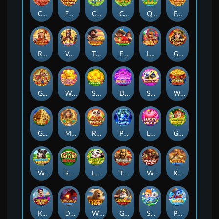
Cai Shen Arrives!
Fortune Toto 4D
Crazy ATM
Crazy Money Rolling
Quetzalcoatl
Fortune Horse
ROMAN WARRIOR2
Vault Beauty Thief
The Age Of Navigation
Fiesta de Mexicana
Legend of Aztec2
Gods of Egypt
Gold Rush Blast
Wealth Rising 2
Super Clovers 2
DISCO 777
Super Ace
Wealth Rolling
Golden Temple2
MEOW DYNASTY
Rolling Panda
Pluto Gems
Lucky Piggy
Gold Rush Party
Woof-woof Paradise
STAR Bingo
Lucky Panda
Thor of Mars
Warlord Lu Bu
King's Return
Knife Throwing Show
Dragon's Expedition
Wilderness Lion
Goldmine Blast
Strike Storm
Penguin Smash