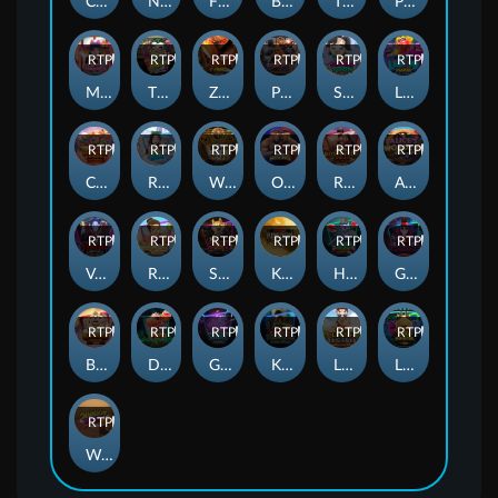
Cupid's Garden
Natural Ace
Fishing's Paradise
Blessing of the Tiger
Tiki Paradise
Punk Star
RTP
85%
RTP
85%
RTP
85%
RTP
87%
RTP
79%
RTP
93%
Moe Moe Cute
The King Joker
Zushi Prime
Pet Ranger
Squid Toon
Lab 19 Mania
RTP
94%
RTP
82%
RTP
86%
RTP
94%
RTP
83%
RTP
81%
Centillion Gods
Rich Rich Water
Wrath of Egypt
ONE Boxing
Roma Plus
Alice's Wonder
RTP
81%
RTP
79%
RTP
90%
RTP
85%
RTP
88%
RTP
93%
Vampire Hunter
Royal Thai Dessert
Shiba Mogul
Kingdom Z
Hungry Krahung
Ghost House
RTP
95%
RTP
92%
RTP
91%
RTP
91%
RTP
88%
RTP
90%
Blessing of the Ox
Dino Pops
Grand Shine
Kraken Treasure
Lucky NangKwak
Little Monster
RTP
82%
Wonder Cuisine