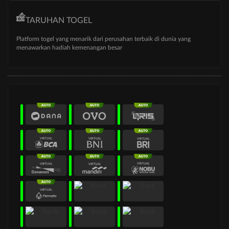
TARUHAN TOGEL
Platform togel yang menarik dari perusahan terbaik di dunia yang
menawarkan hadiah kemenangan besar