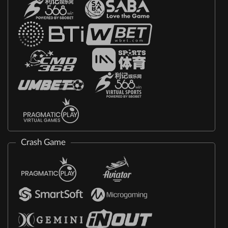
Crash Game